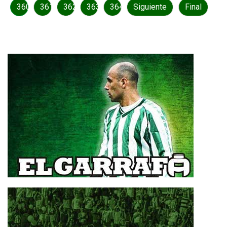
360
361
362
363
364
Siguiente
Final