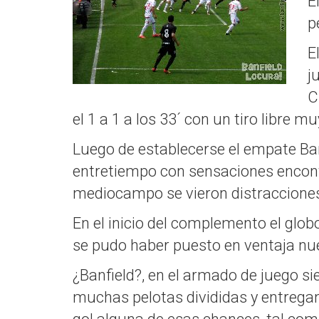
E
p
E
j
C
el 1 a 1 a los 33´ con un tiro libre 
Luego de establecerse el empate Banf
entretiempo con sensaciones encontr
mediocampo se vieron distraccione
En el inicio del complemento el glob
se pudo haber puesto en ventaja n
¿Banfield?, en el armado de juego si
muchas pelotas divididas y entregan