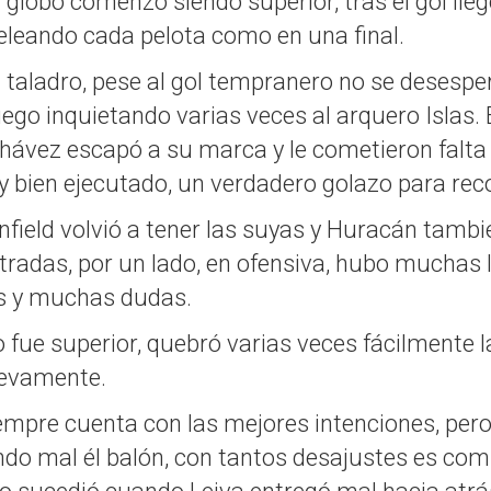
l globo comenzó siendo superior, tras el gol lle
eleando cada pelota como en una final.
l taladro, pese al gol tempranero no se desesper
uego inquietando varias veces al arquero Islas.
hávez escapó a su marca y le cometieron falta 
muy bien ejecutado, un verdadero golazo para rec
ield volvió a tener las suyas y Huracán también
adas, por un lado, en ofensiva, hubo muchas ll
s y muchas dudas.
o fue superior, quebró varias veces fácilmente l
uevamente.
empre cuenta con las mejores intenciones, pero
do mal él balón, con tantos desajustes es compl