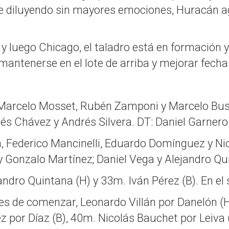
ue diluyendo sin mayores emociones, Huracán agu
y luego Chicago, el taladro está en formación y
antenerse en el lote de arriba y mejorar fecha 
f, Marcelo Mosset, Rubén Zamponi y Marcelo Bus
rés Chávez y Andrés Silvera. DT: Daniel Garnero
n, Federico Mancinelli, Eduardo Domínguez y Nic
 y Gonzalo Martínez; Daniel Vega y Alejandro Q
jandro Quintana (H) y 33m. Iván Pérez (B). En e
s de comenzar, Leonardo Villán por Danelón (H)
 por Díaz (B), 40m. Nicolás Bauchet por Leiva 