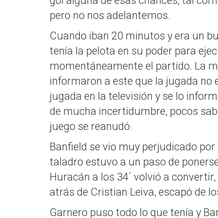
gol alguna de esas chances, tal com
pero no nos adelantemos.
Cuando iban 20 minutos y era un bue
tenía la pelota en su poder para eje
momentáneamente el partido. La man
informaron a este que la jugada no e
jugada en la televisión y se lo info
de mucha incertidumbre, pocos sabían
juego se reanudó.
Banfield se vio muy perjudicado por
taladro estuvo a un paso de ponerse 
Huracán a los 34´ volvió a converti
atrás de Cristian Leiva, escapó de l
Garnero puso todo lo que tenía y Ba