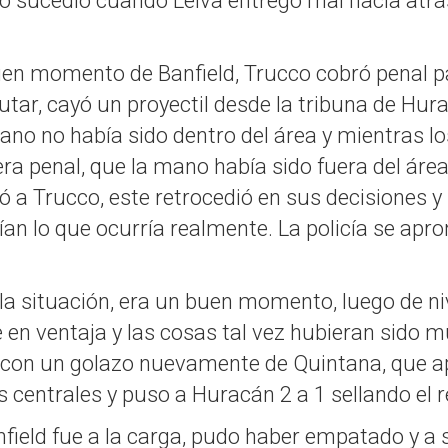
o sucedió cuando Leiva entregó mal hacia atrás
n momento de Banfield, Trucco cobró penal par
cutar, cayó un proyectil desde la tribuna de Hu
o no había sido dentro del área y mientras lo
ra penal, que la mano había sido fuera del área.
rmó a Trucco, este retrocedió en sus decisiones 
 lo que ocurría realmente. La policía se apront
 la situación, era un buen momento, luego de ni
en ventaja y las cosas tal vez hubieran sido mu
r, con un golazo nuevamente de Quintana, que 
os centrales y puso a Huracán 2 a 1 sellando el 
nfield fue a la carga, pudo haber empatado y a