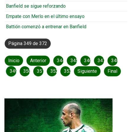
Banfield se sigue reforzando
Empate con Merlo en el último ensayo
Battión comenzó a entrenar en Banfield
Página 349 de 372
Inicio
Anterior
344
345
346
347
348
349
350
351
352
353
Siguiente
Final