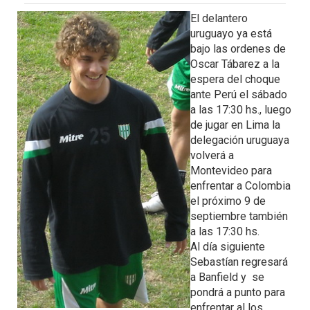
El delantero
uruguayo ya está
bajo las ordenes de
Oscar Tábarez a la
espera del choque
ante Perú el sábado
a las 17:30 hs., luego
de jugar en Lima la
delegación uruguaya
volverá a
Montevideo para
enfrentar a Colombia
el próximo 9 de
septiembre también
a las 17:30 hs.
Al día siguiente
Sebastían regresará
a Banfield y se
pondrá a punto para
enfrentar al los