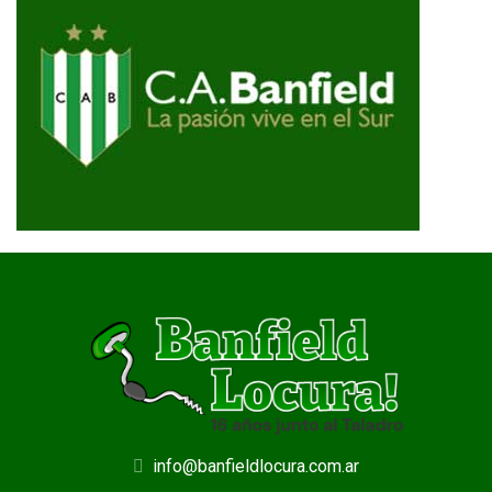
info@banfieldlocura.com.ar