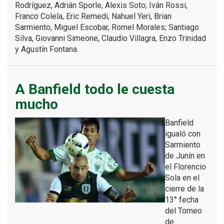
Rodríguez, Adrián Sporle, Alexis Soto; Iván Rossi,
Franco Colela, Eric Remedi, Nahuel Yeri, Brian
Sarmiento, Miguel Escobar, Romel Morales; Santiago
Silva, Giovanni Simeone, Claudio Villagra, Enzo Trinidad
y Agustín Fontana.
A Banfield todo le cuesta
mucho
Banfield
igualó con
Sarmiento
de Junín en
el Florencio
Sola en el
cierre de la
13° fecha
del Torneo
de