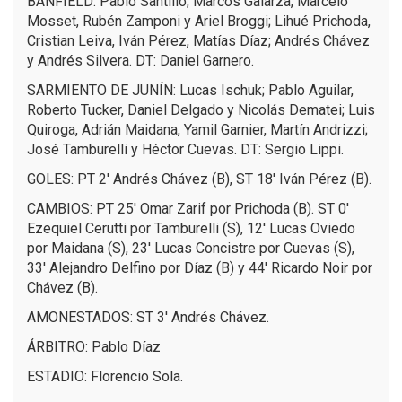
BANFIELD: Pablo Santillo; Marcos Galarza, Marcelo
Mosset, Rubén Zamponi y Ariel Broggi; Lihué Prichoda,
Cristian Leiva, Iván Pérez, Matías Díaz; Andrés Chávez
y Andrés Silvera. DT: Daniel Garnero.
SARMIENTO DE JUNÍN: Lucas Ischuk; Pablo Aguilar,
Roberto Tucker, Daniel Delgado y Nicolás Dematei; Luis
Quiroga, Adrián Maidana, Yamil Garnier, Martín Andrizzi;
José Tamburelli y Héctor Cuevas. DT: Sergio Lippi.
GOLES: PT 2' Andrés Chávez (B), ST 18' Iván Pérez (B).
CAMBIOS: PT 25' Omar Zarif por Prichoda (B). ST 0'
Ezequiel Cerutti por Tamburelli (S), 12' Lucas Oviedo
por Maidana (S), 23' Lucas Concistre por Cuevas (S),
33' Alejandro Delfino por Díaz (B) y 44' Ricardo Noir por
Chávez (B).
AMONESTADOS: ST 3' Andrés Chávez.
ÁRBITRO: Pablo Díaz
ESTADIO: Florencio Sola.