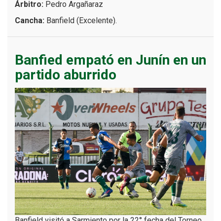
Árbitro:
Pedro Argañaraz
Cancha:
Banfield (Excelente).
Banfied empató en Junín en un
partido aburrido
Banfield visitó a Sarmiento por la 22° fecha del Torneo