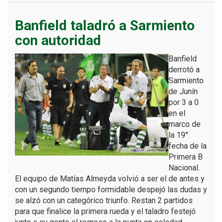
Banfield taladró a Sarmiento
con autoridad
Banfield
derrotó a
Sarmiento
de Junín
por 3 a 0
en el
marco de
la 19°
fecha de la
Primera B
Nacional.
El equipo de Matías Almeyda volvió a ser el de antes y
con un segundo tiempo formidable despejó las dudas y
se alzó con un categórico triunfo. Restan 2 partidos
para que finalice la primera rueda y el taladro festejó