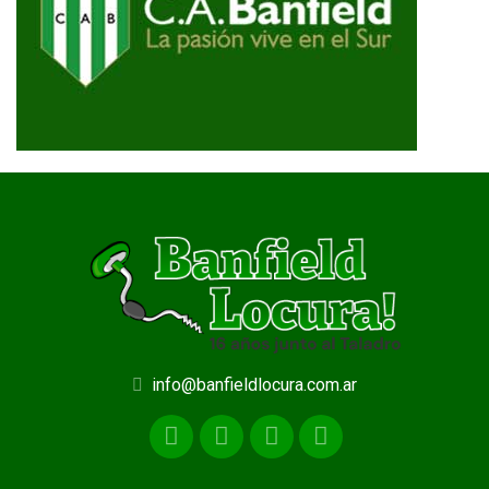
info@banfieldlocura.com.ar