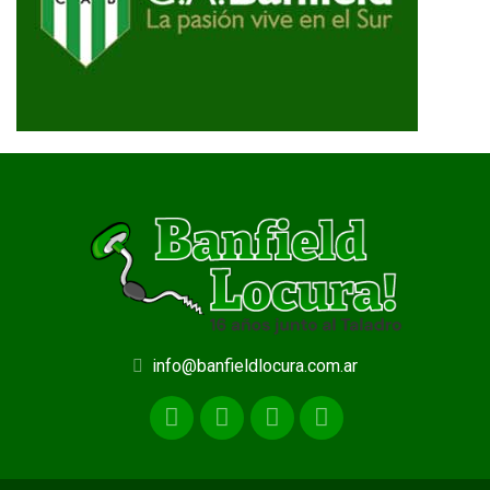
info@banfieldlocura.com.ar