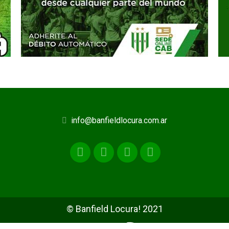
info@banfieldlocura.com.ar
© Banfield Locura! 2021