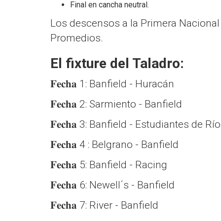
Final en cancha neutral.
Los descensos a la Primera Nacional 
Promedios.
El fixture del Taladro:
𝐅𝐞𝐜𝐡𝐚 1: Banfield - Huracán
𝐅𝐞𝐜𝐡𝐚 2: Sarmiento - Banfield
𝐅𝐞𝐜𝐡𝐚 3: Banfield - Estudiantes de R
𝐅𝐞𝐜𝐡𝐚 4 : Belgrano - Banfield
𝐅𝐞𝐜𝐡𝐚 5: Banfield - Racing
𝐅𝐞𝐜𝐡𝐚 6: Newell´s - Banfield
𝐅𝐞𝐜𝐡𝐚 7: River - Banfield