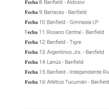
𝐅𝐞𝐜𝐡𝐚 8: Banfield - Aldosivi
𝐅𝐞𝐜𝐡𝐚 9: Barracas - Banfield
𝐅𝐞𝐜𝐡𝐚 10: Banfield - Gimnasia LP
F𝐞𝐜𝐡𝐚 11: Rosario Central - Banfield
𝐅𝐞𝐜𝐡𝐚 12: Banfield - Tigre
𝐅𝐞𝐜𝐡𝐚 13: Argentinos Jrs. - Banfield
𝐅𝐞𝐜𝐡𝐚 14: Lanús - Banfield
𝐅𝐞𝐜𝐡𝐚 15: Banfield - Independiente 
𝐅𝐞𝐜𝐡𝐚 16: Atlético Tucumán - Banfiel