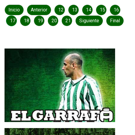
Inicio
Anterior
12
13
14
15
16
17
18
19
20
21
Siguiente
Final