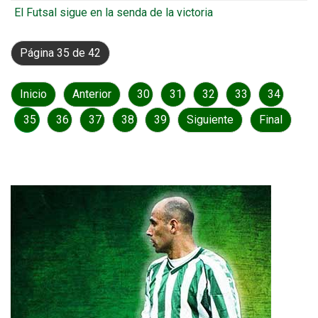
El Futsal sigue en la senda de la victoria
Página 35 de 42
Inicio
Anterior
30
31
32
33
34
35
36
37
38
39
Siguiente
Final