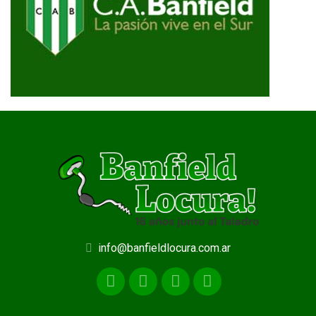
info@banfieldlocura.com.ar